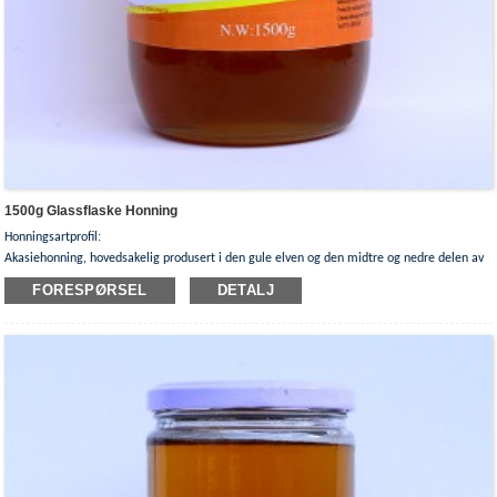
1500g Glassflaske Honning
:
Honningsartprofil
Akasiehonning, hovedsakelig produsert i den gule elven og den midtre og nedre delen av
Yangtse-elven, hver blomstringssesong, blomstene renner over, duften kan luktes ti miles
FORESPØRSEL
DETALJ
unna.
Ingrediensen til gresshoppehonning er gresshoppeblomster.Begynnelsen av blomstringen
er slutten av april sør for Yangtze-elven, og tidlig til midten av mai nord for Yangtze-
elven, blomstringsperioden er kort og konsentrert, og blomstringsperioden er omtrent 10
dager.
Akasiehonning er duftende og gjennomsiktig, kjølig og frisk.