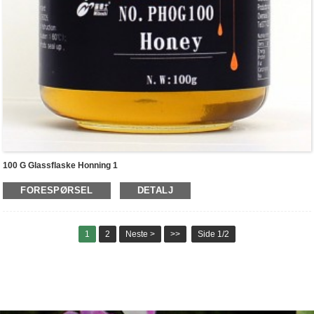
100 G Glassflaske Honning 1
FORESPØRSEL
DETALJ
1
2
Neste >
>>
Side 1/2