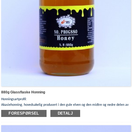
880g Glassflaske Honning
:
Honningsartprofil
Akasiehonning, hovedsakelig produsert i den gule elven og den midtre og nedre delen av
Yangtse-elven, hver blomstringssesong, blomstene renner over, duften kan luktes ti miles
FORESPØRSEL
DETALJ
unna.
Ingrediensen til gresshoppehonning er gresshoppeblomster.Begynnelsen av blomstringen
er slutten av april sør for Yangtze-elven, og tidlig til midten av mai nord for Yangtze-