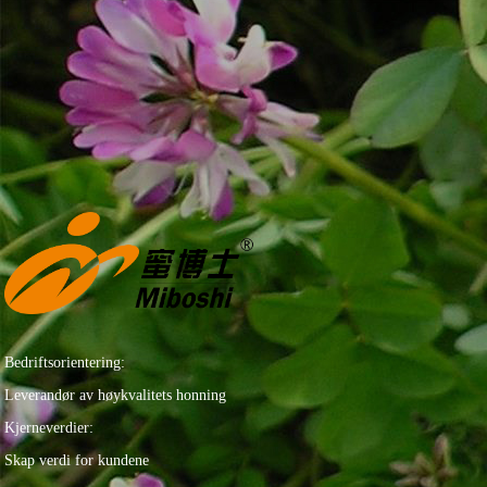
Bedriftsorientering:
Leverandør av høykvalitets honning
Kjerneverdier:
Skap verdi for kundene