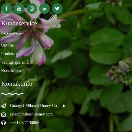
Kundeservice
Om oss
Produkter
Vanlige spørsmål
Kontakt oss
Kontaktinfo
Guangxi Miboshi Honey Co., Ltd
sales@miboshihoney.com
+8613977130065