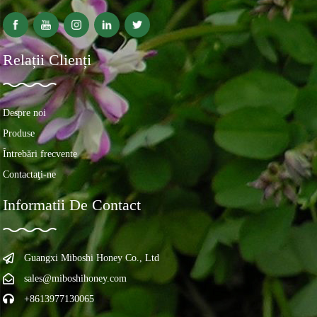
Relații Clienți
Despre noi
Produse
Întrebări frecvente
Contactaţi-ne
Informatii De Contact
Guangxi Miboshi Honey Co., Ltd
sales@miboshihoney.com
+8613977130065