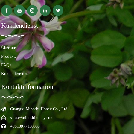
Kundendienst
Über uns
Produkte
FAQs
Kontaktiere uns
Kontaktinformation
Guangxi Miboshi Honey Co., Ltd
sales@miboshihoney.com
+8613977130065