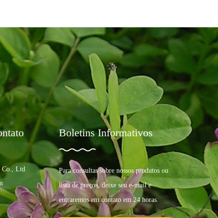
ntato
Boletins Informativos
 Co., Ltd
Para consultas sobre nossos produtos ou
m
lista de preços, deixe seu e-mail e
entraremos em contato em 24 horas.