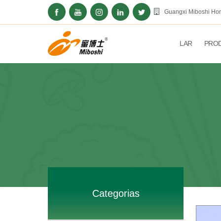
Guangxi Miboshi Hon
LAR
PRO
Categorias