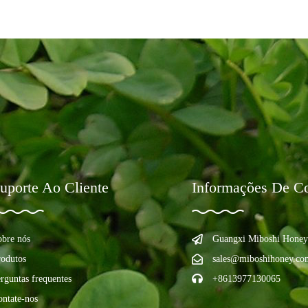
uporte Ao Cliente
Informações De Co
obre nós
Guangxi Miboshi Honey
rodutos
sales@miboshihoney.co
rguntas frequentes
+8613977130065
ontate-nos