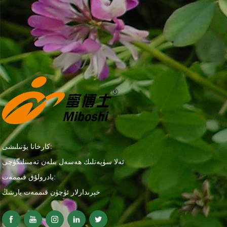
كارخانا يۆنىلىشى:
ئەلا سۈپەتلىك ھەسەل بىلەن تەمىنلىگۈچى
يادرولۇق قىممەت:
خېرىدارلار ئۈچۈن قىممەت يارىتىڭ