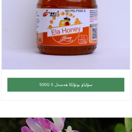
500G سۇلياۋ بوتۇلكا ھەسەل 5