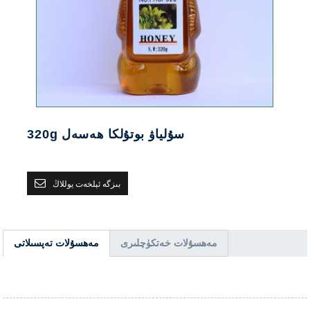
320g سۇلياۋ بوتۇلكا ھەسەل
بىزگە ئېلخەت يوللاڭ
مەھسۇلات خەتكۈچلىرى
مەھسۇلات تەپسىلاتى