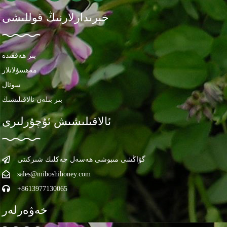
خېرىدارلارنىڭ قوللىشى
بىز ھەققىدە
مەھسۇلاتلار
سوئال
بىز بىلەن ئالاقىلىشىڭ
ئالاقىلىشىش ئۇچۇرلىرى
گۇاڭشى مىبوشى ھەسەل چەكلىك شىركىتى
sales@miboshihoney.com
+8613977130065
خەۋەرلەر