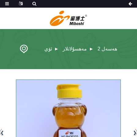
ھەسەل 2
مەھسۇلاتلار
ئۆي