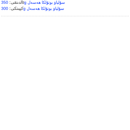
350g سۇلياۋ بوتۇلكا ھەسەل
ئالدىنقى:
300g سۇلياۋ بوتۇلكا ھەسەل
كېيىنكى: