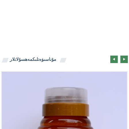
مۇناسىۋەتلىك
مەھسۇلاتلار