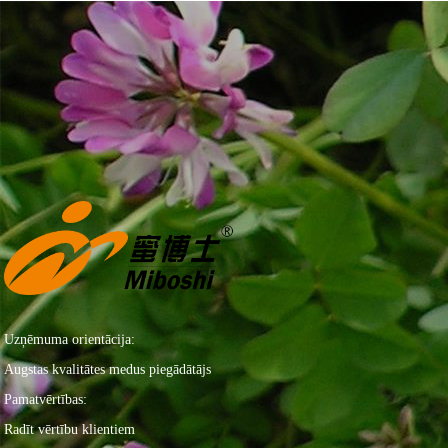
Uzņēmuma orientācija:
Augstas kvalitātes medus piegādātājs
Pamatvērtības:
Radīt vērtību klientiem