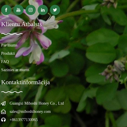
Klientu Atbalsts
Par mums
Produkti
FAQ
Sazinies ar mums
Kontaktinformācija
Guangxi Miboshi Honey Co., Ltd
sales@miboshihoney.com
+8613977130065